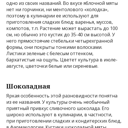
одно из своих названий. Во вкусе яблочной мяты
нет ни горчинки, ни ментолового «холодка»,
поэтому в кулинарии ее используют для
приготовления сладких блюд: варенья, муссов,
компотов, т.п. Растение может вырастать до 100
см, но обычно это кустик до 35-40 см высотой. У
него прямостоячие стебельки четырехгранной
формы, они покрыты тонкими волосками.
Листики зеленые с белесым оттенком,
бархатистые на ощупь. Цветет культура в июле-
августе, цветочки белые или сиреневые.
Шоколадная
Яркая особенность этой разновидности понятна
из ее названия. У культуры очень необычный
приятный привкус сливочного шоколада. Его
широко используют в кулинарии, в частности,
при приготовлении сладких и кондитерских блюд,
в фармакологии. Кустики шоколадной мяты