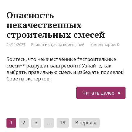
Опасность
некачественных
строительных смесей
24/11/2025
Ремонт и отделка помещений
Комментарии: 0
Боитесь, что некачественные **строительные
смеси** разрушат ваш ремонт? Узнайте, как
выбрать правильную смесь и избежать подделок!
Советы экспертов.
Читать далее
Пагинация
1
2
3
…
19
Вперед »
записей