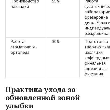
Производство
55%
Работа
накладки
зуботехниче
лаборатории
фрезеровка
диска E.max 
индивидуал
раскрашиван
Работа
30%
Подготовка
стоматолога-
твердых тка
ортопеда
изоляция
коффердамо
финальная
адгезивная
фиксация.
Практика ухода за
обновленной зоной
улыбки