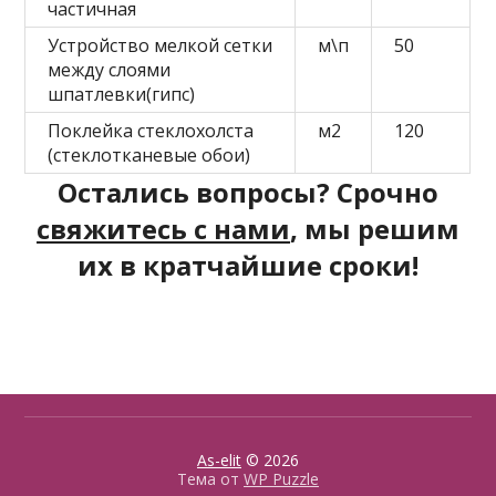
частичная
Устройство мелкой сетки
м\п
50
между слоями
шпатлевки(гипс)
Поклейка стеклохолста
м2
120
(стеклотканевые обои)
Остались вопросы? Срочно
свяжитесь с нами
, мы решим
их в кратчайшие сроки!
As-elit
© 2026
Тема от
WP Puzzle