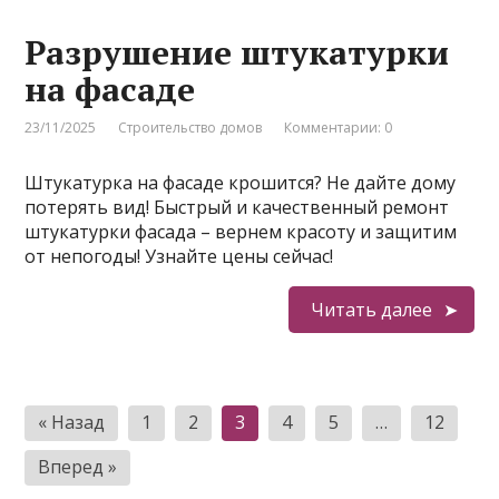
Разрушение штукатурки
на фасаде
23/11/2025
Строительство домов
Комментарии: 0
Штукатурка на фасаде крошится? Не дайте дому
потерять вид! Быстрый и качественный ремонт
штукатурки фасада – вернем красоту и защитим
от непогоды! Узнайте цены сейчас!
Читать далее
Пагинация
« Назад
1
2
3
4
5
…
12
записей
Вперед »