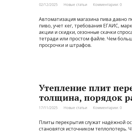
02/12/2025
Новые статьи
Комментарии: 0
Автоматизация магазина пива давно п
пиво, учет кег, требования ЕГАИС, мар
акции и скидки, сезонные скачки спро
тетради или простом файле. Чем больш
просрочки и штрафов.
Утепление плит пер
толщина, порядок р
17/11/2025
Новые статьи
Комментарии: 0
Плиты перекрытия служат надёжной ос
становятся источником теплопотерь. Ч