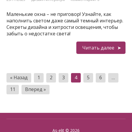
Маленькие окна – не приговор! Узнайте, как
наполнить светом даже самый темный интерьер.
Секреты дизайна и хитрости освещения, чтобы
забыть о недостатке света!
Читать далее
Пагинация
« Назад
1
2
3
4
5
6
…
записей
11
Вперед »
As-elit
© 2026