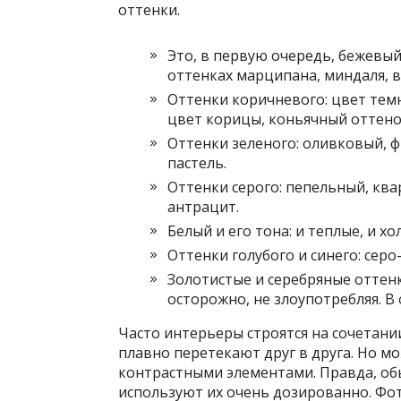
оттенки.
Это, в первую очередь, бежевый
оттенках марципана, миндаля, в
Оттенки коричневого: цвет темн
цвет корицы, коньячный оттено
Оттенки зеленого: оливковый, ф
пастель.
Оттенки серого: пепельный, кв
антрацит.
Белый и его тона: и теплые, и хо
Оттенки голубого и синего: серо
Золотистые и серебряные оттенк
осторожно, не злоупотребляя. В
Часто интерьеры строятся на сочетани
плавно перетекают друг в друга. Но м
контрастными элементами. Правда, обы
используют их очень дозированно. Фо