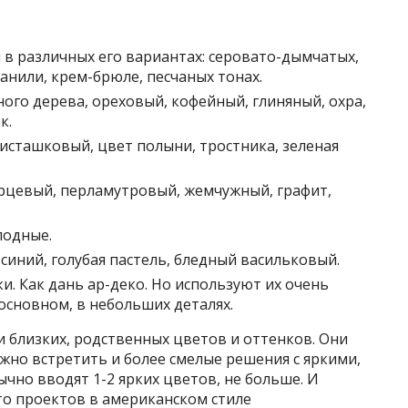
 в различных его вариантах: серовато-дымчатых,
анили, крем-брюле, песчаных тонах.
ого дерева, ореховый, кофейный, глиняный, охра,
к.
исташковый, цвет полыни, тростника, зеленая
арцевый, перламутровый, жемчужный, графит,
лодные.
-синий, голубая пастель, бледный васильковый.
и. Как дань ар-деко. Но используют их очень
 основном, в небольших деталях.
и близких, родственных цветов и оттенков. Они
ожно встретить и более смелые решения с яркими,
чно вводят 1-2 ярких цветов, не больше. И
то проектов в американском стиле