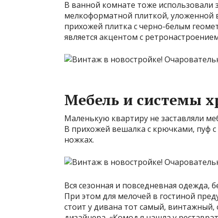
В ванной комнате тоже использовали з
мелкоформатной плиткой, уложенной в 
прихожей плитка с черно-белым геоме
является акцентом с ретронастроением
Мебель и системы х
Маленькую квартиру не заставляли ме
В прихожей вешалка с крючками, пуф с
ножках.
Вся сезонная и повседневная одежда, 
При этом для мелочей в гостиной пред
стоит у дивана тот самый, винтажный,
дизайнера. «Комод я нашла у реставрат