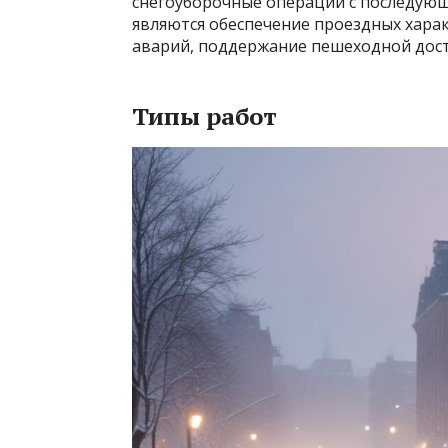
снегоуборочные операции с последующ
являются обеспечение проездных хара
аварий, поддержание пешеходной дост
Типы работ