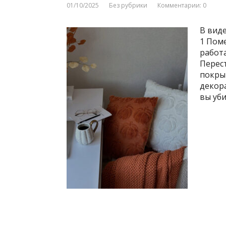
01/10/2025
Без рубрики
Комментарии: 0
В вид
1 Пом
работа
Перес
покры
декора
вы уби